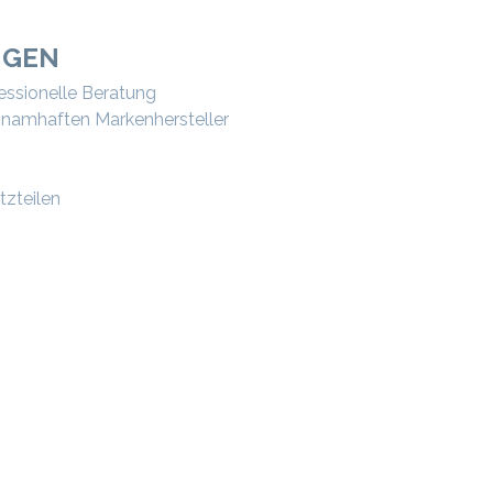
NGEN
ssionelle Beratung
r namhaften Markenhersteller
tzteilen
ANWENDUNGEN WIE