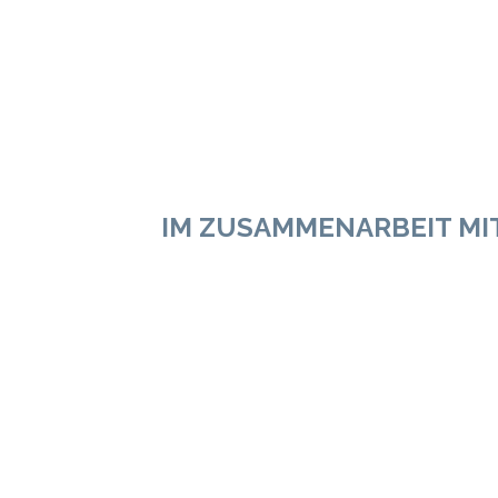
IM ZUSAMMENARBEIT MI
Full name 
We can a
All han