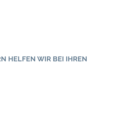
 HELFEN WIR BEI IHREN
ll be provided
 if you wish
ed uniforms
ired