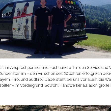
 ist ihr Ansprechpartner und Fachhändler für den Service und
undenstamm – den wir schon seit 20 Jahren erfolgreich bet
ayern, Tirol und Südtirol. Dabei steht bei uns vor allem die W
eller – im Vordergrund. Sowohl Handwerker als auch große