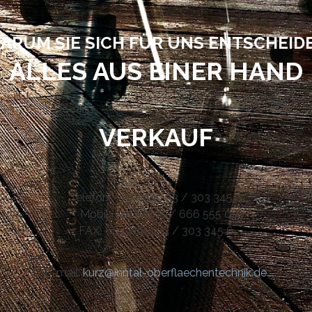
ARUM SIE SICH FÜR UNS ENTSCHEID
ALLES AUS EINER HAND
VERKAUF
Telefon: +49 (0)80 33 / 303 345 4
Mobil: +49 (0)174 / 666 555 0
FAX: +49 (0)80 33 / 303 345 6
E-mail:
kurz@inntal-oberflaechentechnik.de