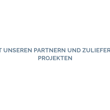
Absauganlagen
2 K / 3K Mischanlagen
Förderanlagen
T UNSEREN PARTNERN UND ZULIEFERN
PROJEKTEN
[/cherry_col]
and mobile number of the handy-person due at your home, wi
lso email/text a photograph of your assigned handy-person,
dy-persons carry Ideal Handyman ID badges and wear brand
Passwords can be allocated, where additional security is requ