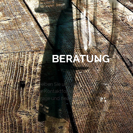
W
BERATUNG
Schreiben Sie uns eine E-Mail oder nutzen Sie
unser Kontaktformular. Wir freuen uns auf Ihre
Anfrage und bearbeiten diese so schnell wie
möglich.